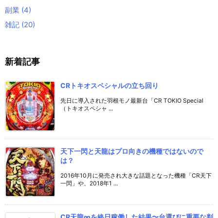
副業
(4)
雑記
(20)
新着記事
CRトキオスペシャルの立ち回り
先日に導入された羽根モノ最新台「CR TOKIO Special
（トキオスペシャ ...
天下一閃と天龍はプロ向きの機種ではないので
は？
2016年10月に発売され大きな話題となった機種「CR天下
一閃」や、2018年1 ...
CR天龍∞を終日稼働した結果〜台選びに重要な判