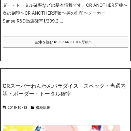
ダー・トータル確率などの基本情報です。
CR ANOTHER牙狼〜
炎の刻印〜CR ANOTHER牙狼〜炎の刻印〜メーカー
SanseiR&D当選確率1/299.2 ...
記事を読む
CR ANOTHER牙狼〜 ...
CRスーパーわんわんパラダイス スペック・当選内
訳・ボーダー・トータル確率
2016-10-18
機種情報