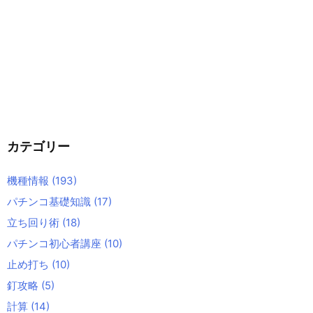
カテゴリー
機種情報
(193)
パチンコ基礎知識
(17)
立ち回り術
(18)
パチンコ初心者講座
(10)
止め打ち
(10)
釘攻略
(5)
計算
(14)