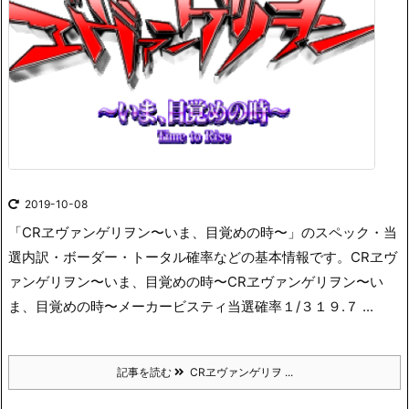
2019-10-08
「CRヱヴァンゲリヲン〜いま、目覚めの時〜」のスペック・当
選内訳・ボーダー・トータル確率などの基本情報です。
CRヱヴ
ァンゲリヲン〜いま、目覚めの時〜CRヱヴァンゲリヲン〜い
ま、目覚めの時〜メーカービスティ当選確率１/３１９.７ ...
記事を読む
CRヱヴァンゲリヲ ...