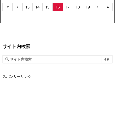
«
‹
13
14
15
16
17
18
19
›
»
サイト内検索
スポンサーリンク