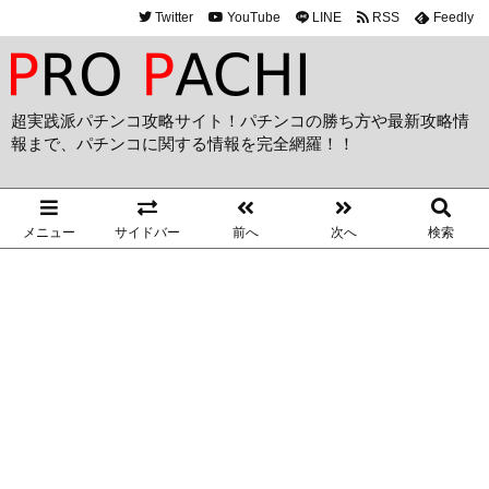
Twitter
YouTube
LINE
RSS
Feedly
超実践派パチンコ攻略サイト！パチンコの勝ち方や最新攻略情
報まで、パチンコに関する情報を完全網羅！！
メニュー
サイドバー
前へ
次へ
検索