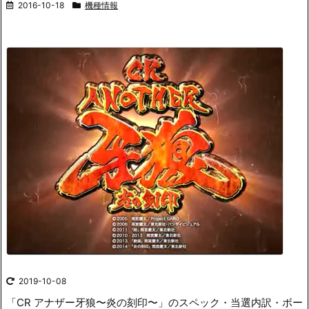
2016-10-18
機種情報
2019-10-08
「CR アナザー牙狼〜炎の刻印〜」のスペック・当選内訳・ボー