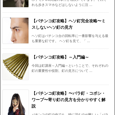
れも歩きスマホなどはしないように注 ...
【パチンコ釘攻略】ヘソ釘完全攻略〜ミ
スしないヘソ釘の見方
ヘソ釘はパチンコ台の回転率に一番影響を与える最
も重要な釘です。 ヘソ釘を見て、「 ...
【パチンコ釘攻略】～入門編～
今回は釘講座～入門編～ということで、それぞれの
釘の重要性や役割、釘の見方について ...
【パチンコ釘攻略】〜バラ釘・コボシ・
ワープ〜寄り釘の見方を分かりやすく解
説
パチンコの釘の中でも、特に読むのが難しい「バラ