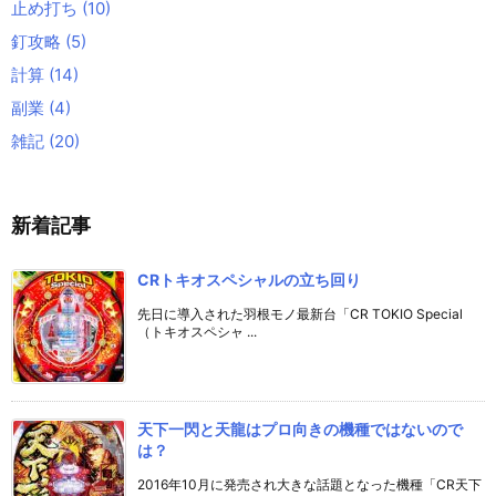
止め打ち
(10)
釘攻略
(5)
計算
(14)
副業
(4)
雑記
(20)
新着記事
CRトキオスペシャルの立ち回り
先日に導入された羽根モノ最新台「CR TOKIO Special
（トキオスペシャ ...
天下一閃と天龍はプロ向きの機種ではないので
は？
2016年10月に発売され大きな話題となった機種「CR天下