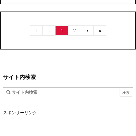
«
‹
1
2
›
»
サイト内検索
スポンサーリンク