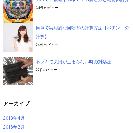
34件のビュー
簡単で実用的な回転率の計算方法【パチンコの
計算】
24件のビュー
不ヅキで欠損が止まらない時の対処法
22件のビュー
アーカイブ
2018年4月
2018年3月