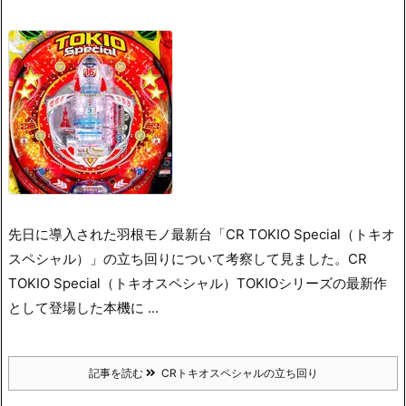
先日に導入された羽根モノ最新台「CR TOKIO Special（トキオ
スペシャル）」の立ち回りについて考察して見ました。
CR
TOKIO Special（トキオスペシャル）
TOKIOシリーズの最新作
として登場した本機に ...
記事を読む
CRトキオスペシャルの立ち回り