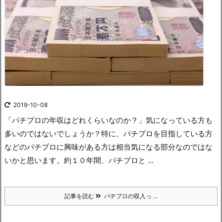
2019-10-08
「パチプロの年収はどれくらいなのか？」気になっている方も
多いのではないでしょうか？
特に、パチプロを目指している方
などのパチプロに興味がある方は相当気になる部分なのではな
いかと思います。
約１０年間、パチプロと ...
記事を読む
パチプロの収入っ ...