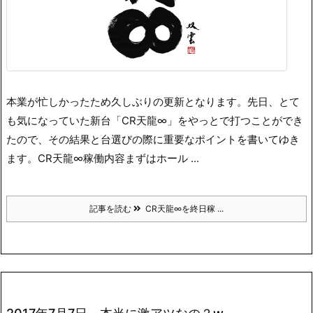
本業が忙しかったため久しぶりの更新となります。
先日、とて
も気になっていた新台「CR天龍∞」をやっとで打つことができ
たので、その結果と台選びの際に重要なポイントを書いてゆき
ます。
CR天龍∞稼働内容
まずはホール ...
記事を読む
CR天龍∞を終日稼 ...