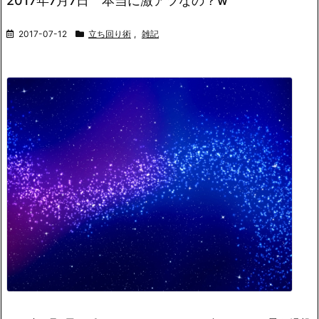
2017年7月7日 本当に激アツなの？w
2017-07-12
立ち回り術
,
雑記