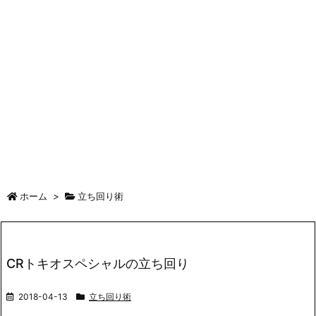
ホーム
>
立ち回り術
CRトキオスペシャルの立ち回り
2018-04-13
立ち回り術