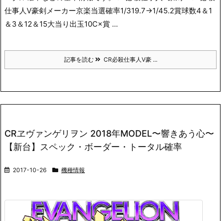
仕事人Ⅴ豪剣メーカー京楽当選確率1/319.7→1/45.2賞球数4＆1
＆3＆12＆15大当り出玉10C×賞 ...
記事を読む
CR必殺仕事人Ⅴ豪 ...
CRヱヴァンゲリヲン 2018年MODEL〜響きあう心〜
【新台】スペック・ボーダー・トータル確率
2017-10-26
機種情報