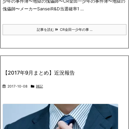
少年の事件簿〜地獄の傀儡師〜CR金田一少年の事件簿〜地獄の
傀儡師〜メーカーSanseiR&D当選確率1 ...
記事を読む
CR金田一少年の事 ...
【2017年9月まとめ】近況報告
2017-10-08
雑記