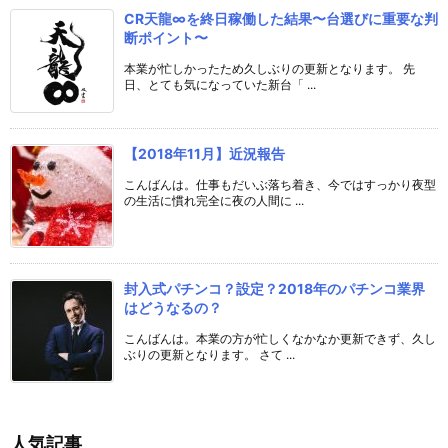
CR天龍∞を終日稼働した結果〜台選びに重要な判
断ポイント〜
本業が忙しかったため久しぶりの更新となります。 先
日、とても気になっていた新台「 ...
【2018年11月】近況報告
こんばんは。仕事もだいぶ落ち着き、今ではすっかり夜型
の生活に慣れ完全に夜の人間に ...
封入式パチンコ？設定？2018年のパチンコ業界
はどうなるの？
こんばんは。本業の方が忙しくなかなか更新できず、久し
ぶりの更新となります。 さて ...
人気記事