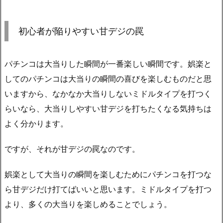
初心者が陥りやすい甘デジの罠
パチンコは大当りした瞬間が一番楽しい瞬間です。娯楽と
してのパチンコは大当りの瞬間の喜びを楽しむものだと思
いますから、なかなか大当りしないミドルタイプを打つく
らいなら、大当りしやすい甘デジを打ちたくなる気持ちは
よく分かります。
ですが、それが甘デジの罠なのです。
娯楽として大当りの瞬間を楽しむためにパチンコを打つな
ら甘デジだけ打てばいいと思います。ミドルタイプを打つ
より、多くの大当りを楽しめることでしょう。