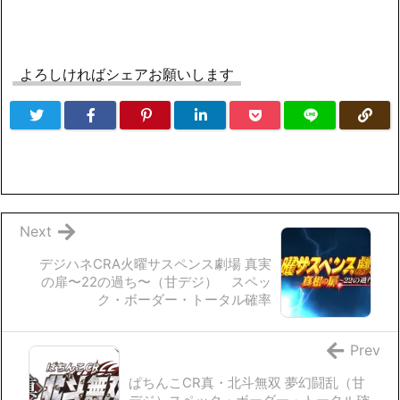
よろしければシェアお願いします
Next
デジハネCRA火曜サスペンス劇場 真実
の扉〜22の過ち〜（甘デジ） スペッ
ク・ボーダー・トータル確率
Prev
ぱちんこCR真・北斗無双 夢幻闘乱（甘