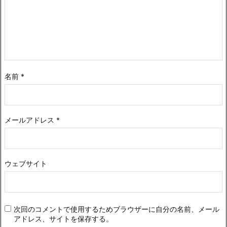
名前
*
メールアドレス
*
ウェブサイト
次回のコメントで使用するためブラウザーに自分の名前、メール
アドレス、サイトを保存する。