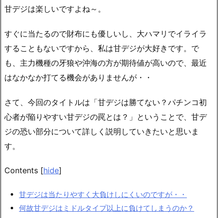
甘デジは楽しいですよね～。
すぐに当たるので財布にも優しいし、大ハマリでイライラ
することもないですから、私は甘デジが大好きです。で
も、主力機種の牙狼や沖海の方が期待値が高いので、最近
はなかなか打てる機会がありませんが・・
さて、今回のタイトルは「甘デジは勝てない？パチンコ初
心者が陥りやすい甘デジの罠とは？」ということで、甘デ
ジの恐い部分について詳しく説明していきたいと思いま
す。
Contents
[
hide
]
甘デジは当たりやすく大負けしにくいのですが・・
何故甘デジはミドルタイプ以上に負けてしまうのか？