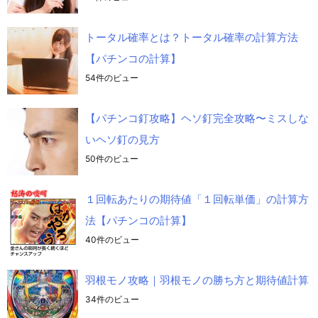
トータル確率とは？トータル確率の計算方法
【パチンコの計算】
54件のビュー
【パチンコ釘攻略】ヘソ釘完全攻略〜ミスしな
いヘソ釘の見方
50件のビュー
１回転あたりの期待値「１回転単価」の計算方
法【パチンコの計算】
40件のビュー
羽根モノ攻略｜羽根モノの勝ち方と期待値計算
34件のビュー