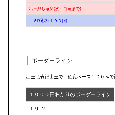
出玉無し確変(次回当選まで)
１６R通常(１００回)
ボーダーライン
出玉は表記出玉で、確変ベース１００％で
１０００円あたりのボーダーライン
１９.２