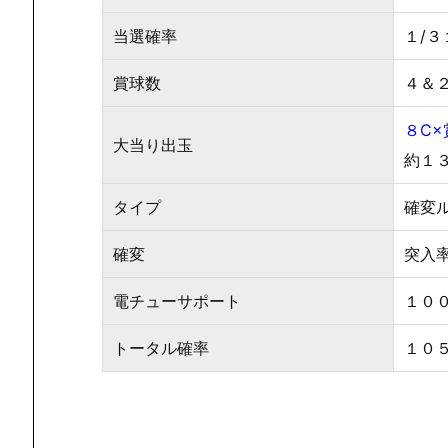
当選確率
１/３
賞球数
４＆
８C
大当り出玉
約１３
タイプ
確変
確変
突入
電チューサポート
１０
トータル確率
１０５