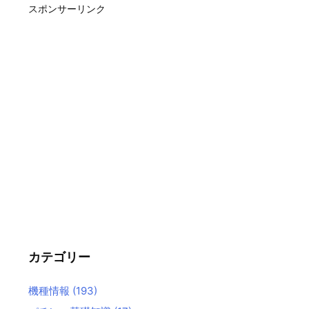
スポンサーリンク
カテゴリー
機種情報
(193)