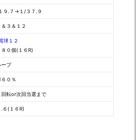
１９.７→１/３７.９
２＆３＆１２
×賞球１２
８０個(１６R)
ループ
率６０％
０回転or次回当選まで
.６(１６R)