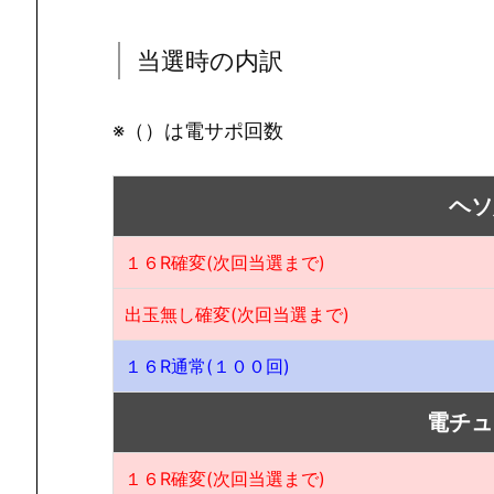
当選時の内訳
※（）は電サポ回数
ヘソ
１６R確変(次回当選まで)
出玉無し確変(次回当選まで)
１６R通常(１００回)
電チュ
１６R確変(次回当選まで)