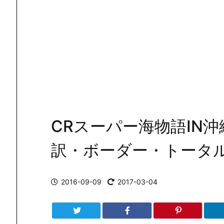
CRスーパー海物語IN
訳・ボーダー・トータ
2016-09-09
2017-03-04