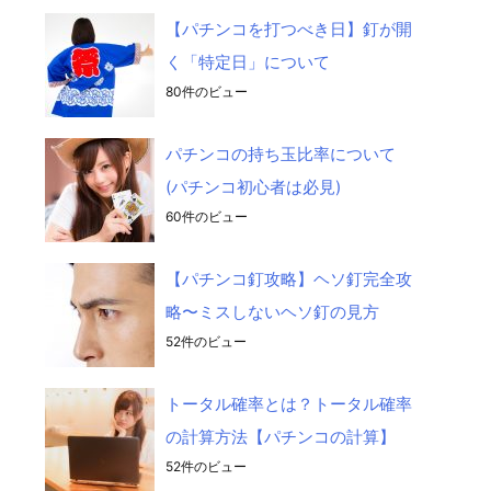
【パチンコを打つべき日】釘が開
く「特定日」について
80件のビュー
パチンコの持ち玉比率について
(パチンコ初心者は必見)
60件のビュー
【パチンコ釘攻略】ヘソ釘完全攻
略〜ミスしないヘソ釘の見方
52件のビュー
トータル確率とは？トータル確率
の計算方法【パチンコの計算】
52件のビュー