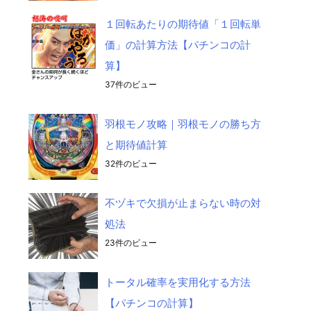
１回転あたりの期待値「１回転単
価」の計算方法【パチンコの計
算】
37件のビュー
羽根モノ攻略｜羽根モノの勝ち方
と期待値計算
32件のビュー
不ヅキで欠損が止まらない時の対
処法
23件のビュー
トータル確率を実用化する方法
【パチンコの計算】