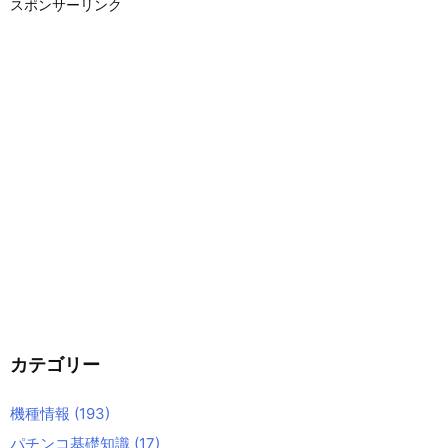
スポンサーリンク
カテゴリー
機種情報
(193)
パチンコ基礎知識
(17)