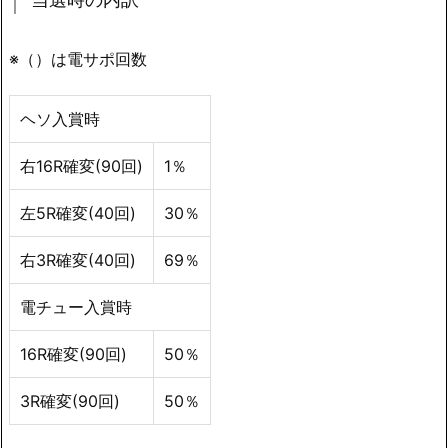
※（）は電サポ回数
ヘソ入賞時
右16R確変(90回)
1％
左5R確変(40回)
30％
右3R確変(40回)
69％
電チュー入賞時
16R確変(90回)
50％
3R確変(90回)
50％