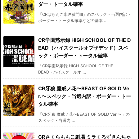
ダー・トータル確率
「CRぱちんこ水戸黄門Ⅲ」のスペック・当選内訳・
ボーダー・トータル確率などの基本 ...
CR学園黙示録 HIGH SCHOOL OF THE D
EAD（ハイスクールオブザデッド）スペ
ック・ボーダー・トータル確率
「CR学園黙示録 HIGH SCHOOL OF THE
DEAD（ハイスクールオ ...
CR牙狼 魔戒ノ花〜BEAST OF GOLD Ve
r.〜スペック・当選内訳・ボーダー・トー
タル確率
「CR牙狼 魔戒ノ花〜BEAST OF GOLD Ver.〜」の
スペック・当選内 ...
CRさくらももこ劇場 ミラくるずきんちゃ