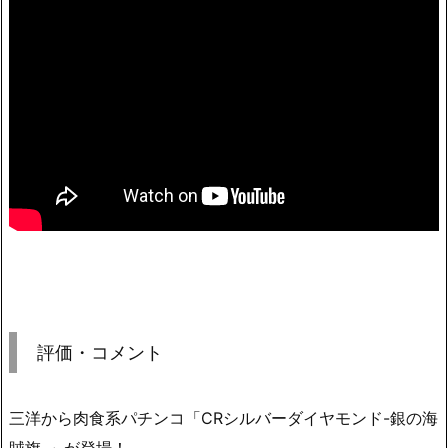
評価・コメント
三洋から肉食系パチンコ「CRシルバーダイヤモンド-銀の海