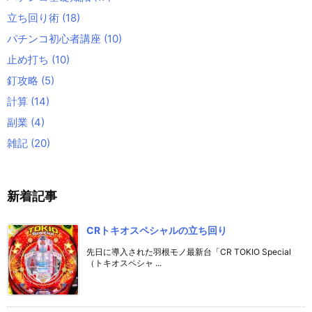
立ち回り術
(18)
パチンコ初心者講座
(10)
止め打ち
(10)
釘攻略
(5)
計算
(14)
副業
(4)
雑記
(20)
新着記事
CRトキオスペシャルの立ち回り
先日に導入された羽根モノ最新台「CR TOKIO Special
（トキオスペシャ ...