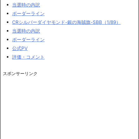
当選時の内訳
ボーダーライン
CRシルバーダイヤモンド-銀の海賊旗-SBB（1/89）
当選時の内訳
ボーダーライン
公式PV
評価・コメント
スポンサーリンク