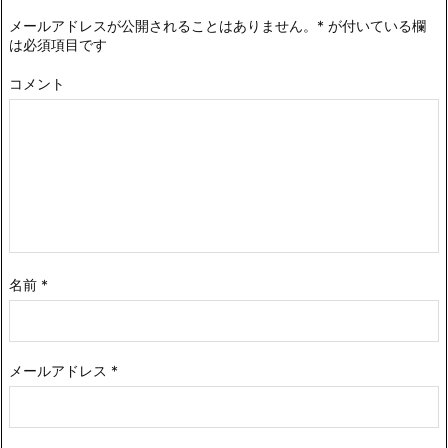
メールアドレスが公開されることはありません。
*
が付いている欄
は必須項目です
コメント
名前
*
メールアドレス
*