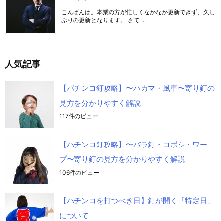
こんばんは。本業の方が忙しくなかなか更新できず、久し
ぶりの更新となります。 さて ...
人気記事
【パチンコ釘攻略】〜ハカマ・風車〜寄り釘の
見方を分かりやすく解説
117件のビュー
【パチンコ釘攻略】〜バラ釘・コボシ・ワー
プ〜寄り釘の見方を分かりやすく解説
106件のビュー
【パチンコを打つべき日】釘が開く「特定日」
について