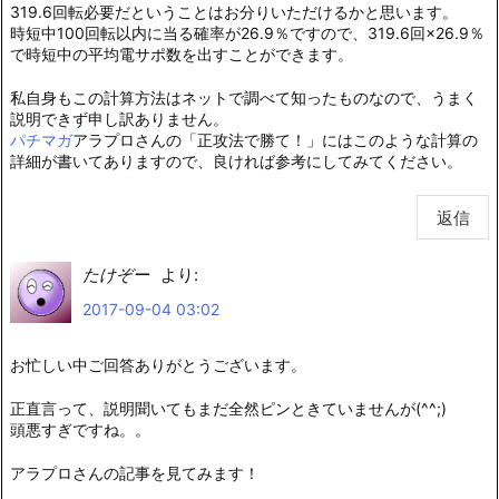
319.6回転必要だということはお分りいただけるかと思います。
時短中100回転以内に当る確率が26.9％ですので、319.6回×26.9％
で時短中の平均電サポ数を出すことができます。
私自身もこの計算方法はネットで調べて知ったものなので、うまく
説明できず申し訳ありません。
パチマガ
アラプロさんの「正攻法で勝て！」にはこのような計算の
詳細が書いてありますので、良ければ参考にしてみてください。
返信
より:
たけぞー
2017-09-04 03:02
お忙しい中ご回答ありがとうございます。
正直言って、説明聞いてもまだ全然ピンときていませんが(^^;)
頭悪すぎですね。。
アラプロさんの記事を見てみます！