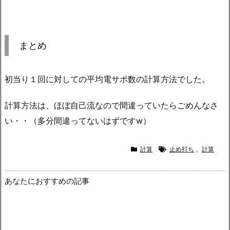
まとめ
初当り１回に対しての平均電サポ数の計算方法でした。
計算方法は、ほぼ自己流なので間違っていたらごめんなさ
い・・（多分間違ってないはずですw）
計算
止め打ち
,
計算
あなたにおすすめの記事