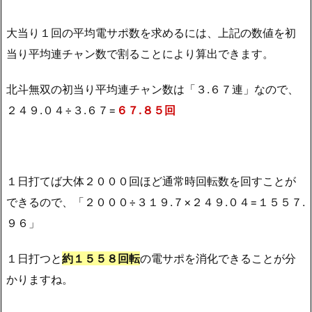
大当り１回の平均電サポ数を求めるには、上記の数値を初
当り平均連チャン数で割ることにより算出できます。
北斗無双の初当り平均連チャン数は「３.６７連」なので、
２４９.０４÷３.６７=
６７.８５回
１日打てば大体２０００回ほど通常時回転数を回すことが
できるので、「２０００÷３１９.７×２４９.０４=１５５７.
９６」
１日打つと
約１５５８回転
の電サポを消化できることが分
かりますね。