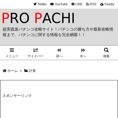
Twitter
YouTube
LINE
RSS
Feedly
超実践派パチンコ攻略サイト！パチンコの勝ち方や最新攻略情
報まで、パチンコに関する情報を完全網羅！！
メニュー
サイドバー
前へ
次へ
検索
ホーム
>
計算
スポンサーリンク