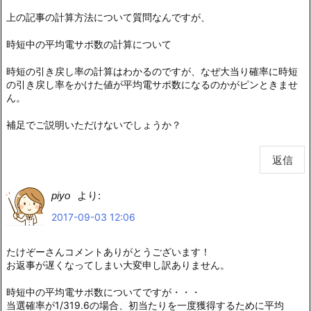
上の記事の計算方法について質問なんですが、
時短中の平均電サポ数の計算について
時短の引き戻し率の計算はわかるのですが、なぜ大当り確率に時短
の引き戻し率をかけた値が平均電サポ数になるのかがピンときませ
ん。
補足でご説明いただけないでしょうか？
返信
より:
piyo
2017-09-03 12:06
たけぞーさんコメントありがとうございます！
お返事が遅くなってしまい大変申し訳ありません。
時短中の平均電サポ数についてですが・・・
当選確率が1/319.6の場合、初当たりを一度獲得するために平均