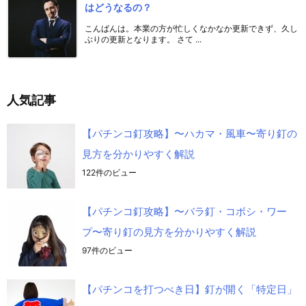
はどうなるの？
こんばんは。本業の方が忙しくなかなか更新できず、久し
ぶりの更新となります。 さて ...
人気記事
【パチンコ釘攻略】〜ハカマ・風車〜寄り釘の
見方を分かりやすく解説
122件のビュー
【パチンコ釘攻略】〜バラ釘・コボシ・ワー
プ〜寄り釘の見方を分かりやすく解説
97件のビュー
【パチンコを打つべき日】釘が開く「特定日」