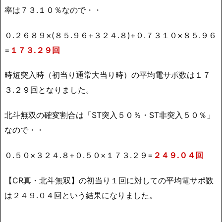
率は７３.１０％なので・・
０.２６８９×(８５.９６+３２４.８)+０.７３１０×８５.９６
=
１７３.２９回
時短突入時（初当り通常大当り時）の平均電サポ数は１７
３.２９回となりました。
北斗無双の確変割合は「ST突入５０％・ST非突入５０％」
なので・・
０.５０×３２４.８+０.５０×１７３.２９=
２４９.０４回
【CR真・北斗無双】の初当り１回に対しての平均電サポ数
は２４９.０４回という結果になりました。