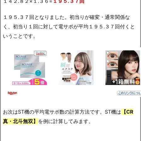
１４２.８２×１.３６=
１９５.３７回
１９５.３７回となりました。初当りが確変・通常関係な
く、初当り１回に対して電サポが平均１９５.３７回付くと
いうことです。
お次はST機の平均電サポ数の計算方法です。ST機は
【CR
真・北斗無双】
を例に計算してみます。