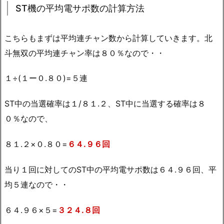
ST機の平均電サポ数の計算方法
こちらもまずは平均連チャン数から計算していきます。北
斗無双の平均連チャン率は８０％なので・・
１÷(１ー０.８０)=５連
ST中の当選確率は１/８１.２、ST中に当選する確率は８
０％なので、
８１.２×０.８０=
６４.９６回
当り１回に対してのST中の平均電サポ数は６４.９６回、平
均５連なので・・
６４.９６×５=
３２４.８回