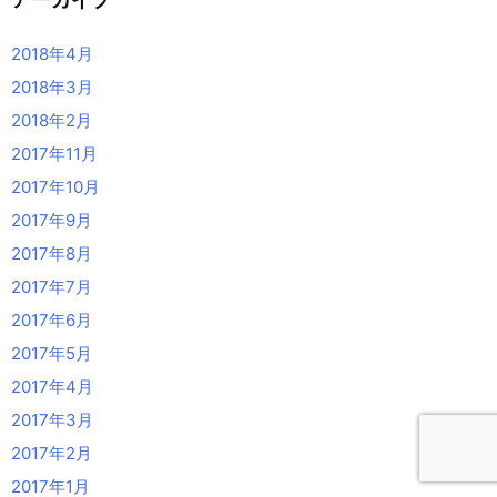
2018年4月
2018年3月
2018年2月
2017年11月
2017年10月
2017年9月
2017年8月
2017年7月
2017年6月
2017年5月
2017年4月
2017年3月
2017年2月
2017年1月