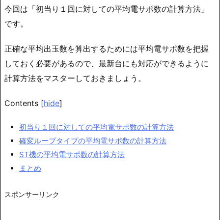
今回は「初当り１回に対しての平均電サポ数の計算方法」
です。
正確な平均出玉数を算出するためには平均電サポ数を把握
しておく必要があるので、最新台にも対応ができるように
計算方法をマスターしておきましょう。
Contents
[
hide
]
初当り１回に対しての平均電サポ数の計算方法
確変ループタイプの平均電サポ数の計算方法
ST機の平均電サポ数の計算方法
まとめ
スポンサーリンク