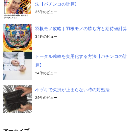
法【パチンコの計算】
36件のビュー
羽根モノ攻略｜羽根モノの勝ち方と期待値計算
34件のビュー
トータル確率を実用化する方法【パチンコの計
算】
24件のビュー
不ヅキで欠損が止まらない時の対処法
24件のビュー
アーカイブ