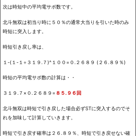
次は時短中の平均電サポ数です。
北斗無双は初当り時に５０％の通常大当りを引いた時のみ
時短に突入します。
時短引き戻し率は、
１-(１-１÷３１９.７)^１００=０.２６８９ (２６.８９％)
時短の平均電サポ数の計算は・・
３１９.７×０.２６８９=
８５.９６回
北斗無双は時短で引き戻した場合必ずSTに突入するのでそ
れを加味して計算していきます。
時短で引き戻す確率は２６.８９％、時短で引き戻せない確