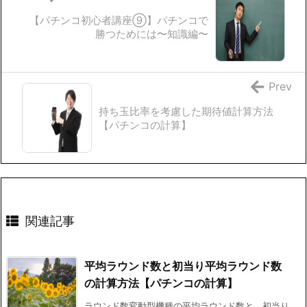
【パチンコ初心者講座⑨】パチンコで
勝つためには〜知識編〜
Prev
持ち玉比率を考慮した期待値計算方法
【パチンコの計算】
関連記事
平均ラウンド数と初当り平均ラウンド数
の計算方法【パチンコの計算】
ラウンド数変動型機種の平均ラウンド数と、初当り