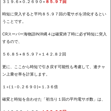
３１９.６×０.２６９０=
８５.９７回
時短に突入すると平均８５.９７回の電サポを消化するとい
うことです。
CRスーパー海物語IN沖縄４は確変終了時に必ず時短に突入
するので、
５６.８５+８５.９７=１４２.８２回
更に、ここから時短で引き戻す可能性も考慮して、連チャ
ン上乗せ率を計算します。
１÷(１-０.２６９０)=１.３６倍
確変と時短を合わせた「初当り１回の平均電サポ数」は、