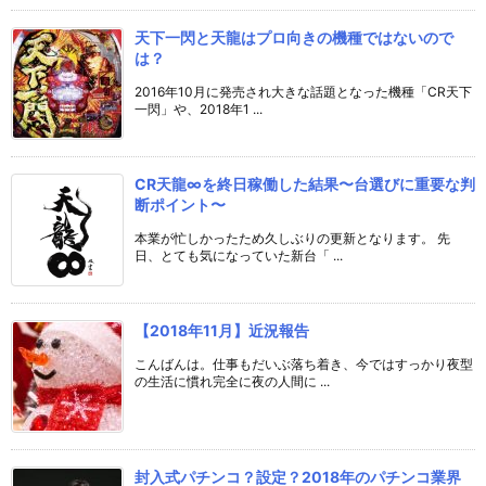
天下一閃と天龍はプロ向きの機種ではないので
は？
2016年10月に発売され大きな話題となった機種「CR天下
一閃」や、2018年1 ...
CR天龍∞を終日稼働した結果〜台選びに重要な判
断ポイント〜
本業が忙しかったため久しぶりの更新となります。 先
日、とても気になっていた新台「 ...
【2018年11月】近況報告
こんばんは。仕事もだいぶ落ち着き、今ではすっかり夜型
の生活に慣れ完全に夜の人間に ...
封入式パチンコ？設定？2018年のパチンコ業界