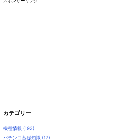
スポンサーリンク
カテゴリー
機種情報
(193)
パチンコ基礎知識
(17)