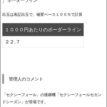
ボーダーライン
出玉は表記出玉で、確変ベース１００％で計算
１０００円あたりのボーダーライン
２２.７
管理人のコメント
「セクシーフォール」の後継機「セクシーフォールセカン
ドシーズン」が登場です。