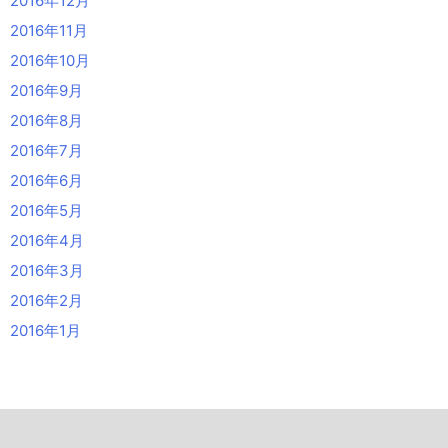
2016年12月
2016年11月
2016年10月
2016年9月
2016年8月
2016年7月
2016年6月
2016年5月
2016年4月
2016年3月
2016年2月
2016年1月