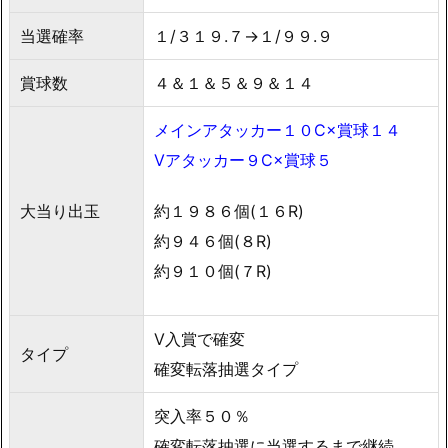
当選確率
１/３１９.７→１/９９.９
賞球数
４＆１＆５＆９＆１４
メインアタッカー１０C×賞球１４
Vアタッカー９C×賞球５
約１９８６個(１６R)
大当り出玉
約９４６個(８R)
約９１０個(７R)
V入賞で確変
タイプ
確変転落抽選タイプ
突入率５０％
確変転落抽選に当選するまで継続