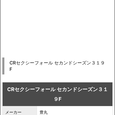
CRセクシーフォール セカンドシーズン３１９
F
CRセクシーフォール セカンドシーズン３１
９F
メーカー
豊丸