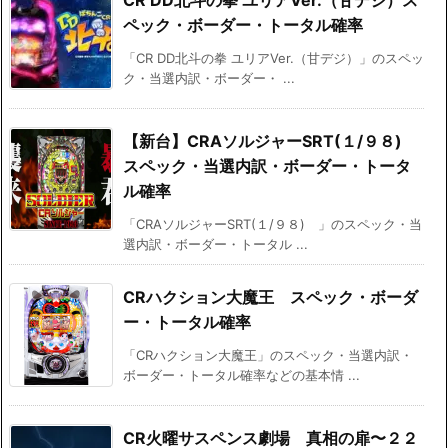
CR DD北斗の拳 ユリアVer.（甘デジ）ス
ペック・ボーダー・トータル確率
「CR DD北斗の拳 ユリアVer.（甘デジ）」のスペッ
ク・当選内訳・ボーダー・ ...
【新台】CRAソルジャーSRT(１/９８)
スペック・当選内訳・ボーダー・トータ
ル確率
「CRAソルジャーSRT(１/９８) 」のスペック・当
選内訳・ボーダー・トータル ...
CRハクション大魔王 スペック・ボーダ
ー・トータル確率
「CRハクション大魔王」のスペック・当選内訳・
ボーダー・トータル確率などの基本情 ...
CR火曜サスペンス劇場 真相の扉〜２２