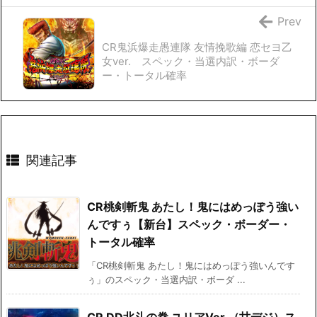
Prev
CR鬼浜爆走愚連隊 友情挽歌編 恋セヨ乙
女ver. スペック・当選内訳・ボーダ
ー・トータル確率
関連記事
CR桃剣斬鬼 あたし！鬼にはめっぽう強い
んですぅ【新台】スペック・ボーダー・
トータル確率
「CR桃剣斬鬼 あたし！鬼にはめっぽう強いんです
ぅ」のスペック・当選内訳・ボーダ ...