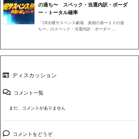
の過ち〜 スペック・当選内訳・ボーダ
ー・トータル確率
「CR火曜サスペンス劇場 真相の扉〜２２の過
ち〜」のスペック・当選内訳・ボーダー ...
ディスカッション
コメント一覧
まだ、コメントがありません
コメントをどうぞ