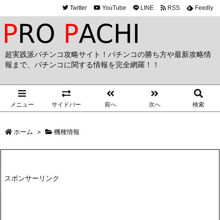
Twitter
YouTube
LINE
RSS
Feedly
超実践派パチンコ攻略サイト！パチンコの勝ち方や最新攻略情
報まで、パチンコに関する情報を完全網羅！！
メニュー
サイドバー
前へ
次へ
検索
ホーム
>
機種情報
スポンサーリンク