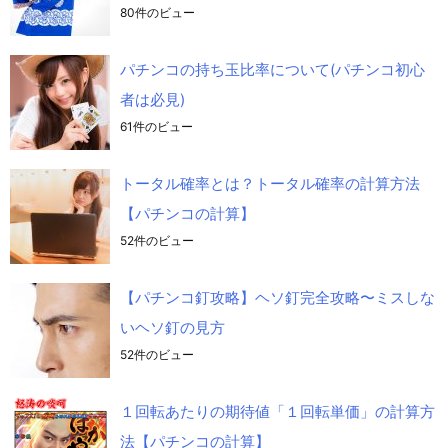
80件のビュー
パチンコの持ち玉比率について(パチンコ初心
者は必見)
61件のビュー
トータル確率とは？トータル確率の計算方法
【パチンコの計算】
52件のビュー
【パチンコ釘攻略】ヘソ釘完全攻略〜ミスしな
いヘソ釘の見方
52件のビュー
１回転あたりの期待値「１回転単価」の計算方
法【パチンコの計算】