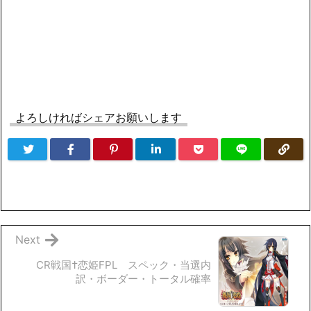
よろしければシェアお願いします
Next
CR戦国†恋姫FPL スペック・当選内
訳・ボーダー・トータル確率