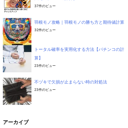
37件のビュー
羽根モノ攻略｜羽根モノの勝ち方と期待値計算
32件のビュー
トータル確率を実用化する方法【パチンコの計
算】
23件のビュー
不ヅキで欠損が止まらない時の対処法
23件のビュー
アーカイブ